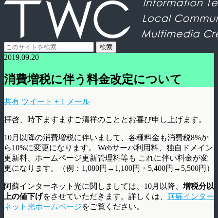
2019.09.20
消費増税に伴う料金改定について
共有
ツイート
+ 1
メール
拝啓、時下ますますご清祥のこととお喜び申し上げます。
10月以降の消費増税に伴いまして、各種料金も消費税8%か
ら10%に変更になります。 Webサーバ利用料、独自ドメイン
更新料、ホームページ更新管理料等も これに伴い料金が変
更になります。（例：1,080円→1,100円・5,400円→5,500円）
阿蘇インターネット光に関しましては、10月以降、
増税分以
上の値下げ
をさせていただきます。詳しくは、
阿蘇インター
ネット光ホームページ
をご覧ください。