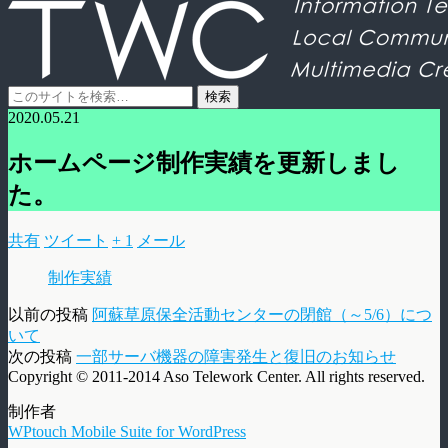
2020.05.21
ホームページ制作実績を更新しまし
た。
共有
ツイート
+ 1
メール
制作実績
以前の投稿
阿蘇草原保全活動センターの閉館（～5/6）につ
いて
次の投稿
一部サーバ機器の障害発生と復旧のお知らせ
Copyright © 2011-2014 Aso Telework Center. All rights reserved.
制作者
WPtouch Mobile Suite for WordPress