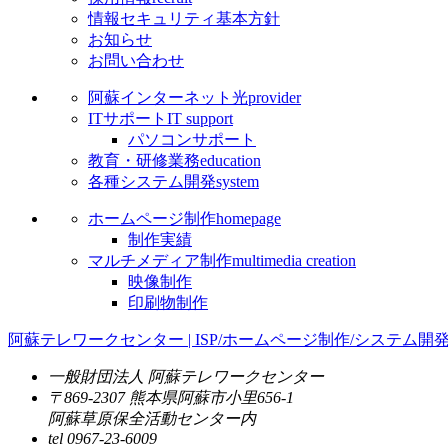
情報セキュリティ基本方針
お知らせ
お問い合わせ
阿蘇インターネット光
provider
ITサポート
IT support
パソコンサポート
教育・研修業務
education
各種システム開発
system
ホームページ制作
homepage
制作実績
マルチメディア制作
multimedia creation
映像制作
印刷物制作
阿蘇テレワークセンター | ISP/ホームページ制作/システム開
一般財団法人 阿蘇テレワークセンター
〒869-2307 熊本県阿蘇市小里656-1
阿蘇草原保全活動センター内
tel 0967-23-6009