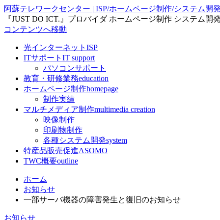
阿蘇テレワークセンター | ISP/ホームページ制作/システム開
『JUST DO ICT.』プロバイダ ホームページ制作 システム
コンテンツへ移動
光インターネット
ISP
ITサポート
IT support
パソコンサポート
教育・研修業務
education
ホームページ制作
homepage
制作実績
マルチメディア制作
multimedia creation
映像制作
印刷物制作
各種システム開発
system
特産品販売促進
ASOMO
TWC概要
outline
ホーム
お知らせ
一部サーバ機器の障害発生と復旧のお知らせ
お知らせ